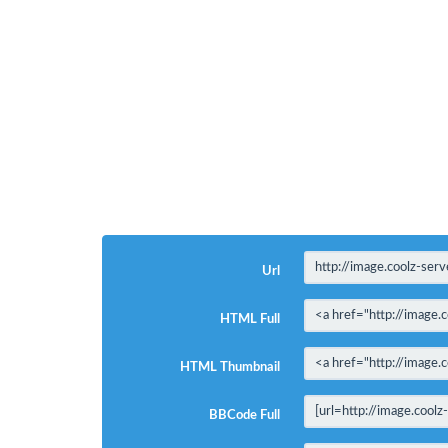
Url
HTML Full
HTML Thumbnail
BBCode Full