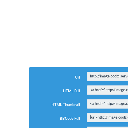
Url
HTML Full
HTML Thumbnail
BBCode Full