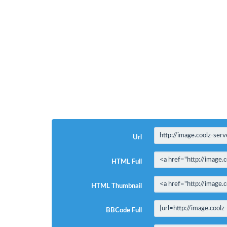
Url
HTML Full
HTML Thumbnail
BBCode Full