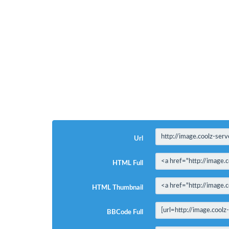
Url
HTML Full
HTML Thumbnail
BBCode Full