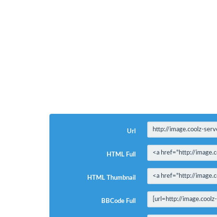
Url
HTML Full
HTML Thumbnail
BBCode Full