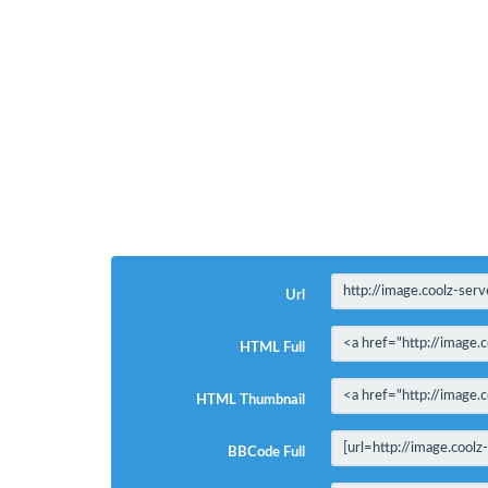
Url
HTML Full
HTML Thumbnail
BBCode Full