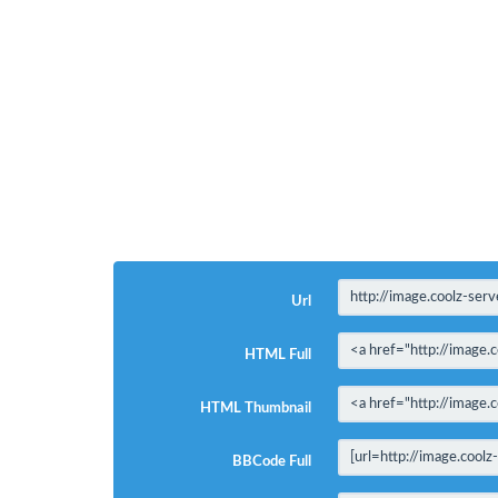
Url
HTML Full
HTML Thumbnail
BBCode Full